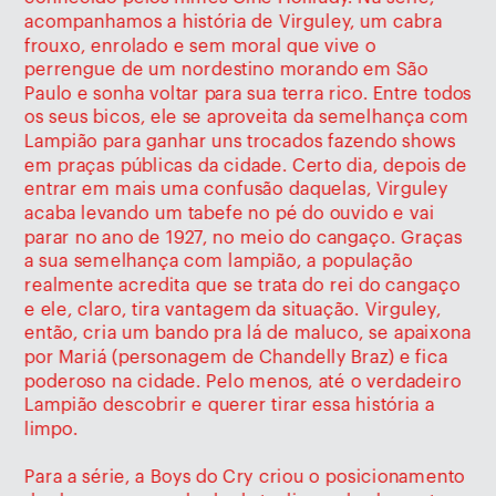
acompanhamos a história de Virguley, um cabra 
frouxo, enrolado e sem moral que vive o 
perrengue de um nordestino morando em São 
Paulo e sonha voltar para sua terra rico. Entre todos 
os seus bicos, ele se aproveita da semelhança com 
Lampião para ganhar uns trocados fazendo shows 
em praças públicas da cidade. Certo dia, depois de 
entrar em mais uma confusão daquelas, Virguley 
acaba levando um tabefe no pé do ouvido e vai 
parar no ano de 1927, no meio do cangaço. Graças 
a sua semelhança com lampião, a população 
realmente acredita que se trata do rei do cangaço 
e ele, claro, tira vantagem da situação. Virguley, 
então, cria um bando pra lá de maluco, se apaixona 
por Mariá (personagem de Chandelly Braz) e fica 
poderoso na cidade. Pelo menos, até o verdadeiro 
Lampião descobrir e querer tirar essa história a 
limpo. 
Para a série, a Boys do Cry criou o posicionamento 